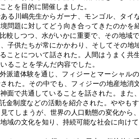
ることを目的に開催しました。
である川嶋先生からガーナ、モンゴル、タイ
環境問題に対してどう向き合ってきたのかを
を比較しつつ、水がいかに重要で、その地域
は、子供たちが常にかかわり、そしてその地
あることについて話された。人間はうまく共
ていることを学んだ内容でした。
州海外派遣体験を通じ、フィジーとマーシャル
話された。その中でも、フィジーの地産地消
精神面で共通していることを話された。また
託金制度などの活動を紹介された。ややもす
を見てしまうが、世界の人口動態の変化から
地域の文化を知り、持続可能な社会に向け