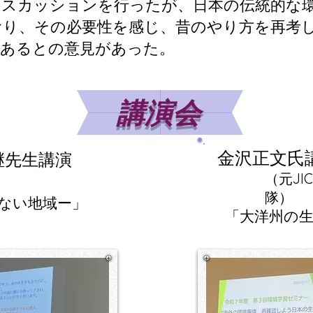
ィスカッションを行ったが、日本の伝統的な
おり、その必要性を感じ、昔のやり方を再考
があるとの意見があった。
講演会
​
​金沢正文氏
継先生講演
​（元J
隊）
ない地域ー」
​「大洋州の