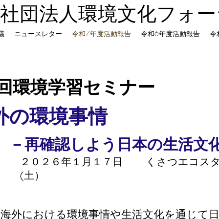
般社団法人環境文化フォー
議
ニュースレター
令和7年度活動報告
令和6年度活動報告
令
回環境学習セミナー
外の環境事情
－再確認しよう日本の生活文
​２０２６年１月１７日
​くさつエコス
(土）
、海外における環境事情や生活文化を通じて