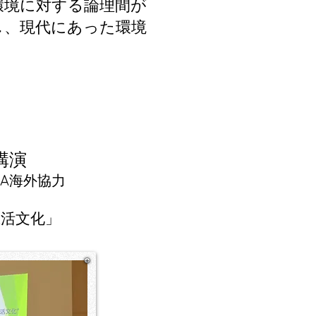
環境に対する論理間が
し、現代にあった環境
講演
ICA海外協力
生活文化」