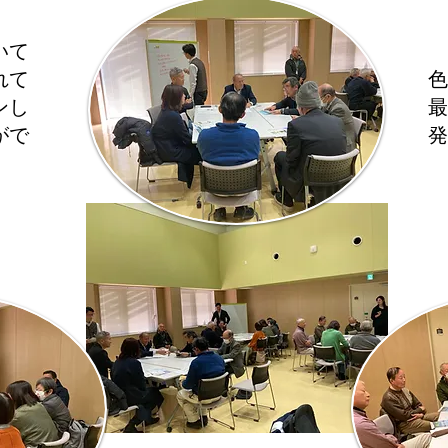
いて
れて
色
ンし
​
がで
発