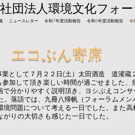
般社団法人環境文化フォー
議
ニュースレター
令和7年度活動報告
令和6年度活動報告
令
​エコぶん寄席
事業として７月２２日(土）太田酒造 道灌蔵
も参加して頂き楽しい時間が過ごせました、
画で分かりやすく説明頂き
​、ヨシぶえコン
た。落語では、九冊八帰帆（フォーラムメン
環境問題について考える一日でした。また高
ながりの大切さも感じた一日でした。