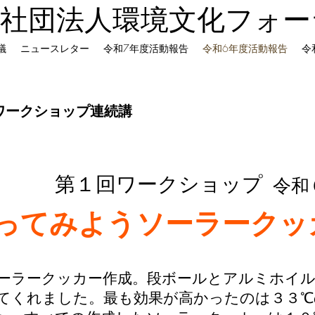
般社団法人環境文化フォー
議
ニュースレター
令和7年度活動報告
令和6年度活動報告
令
ワークショップ連続講
​第１回ワークショップ
​令
ってみよう
ソーラークッ
ソーラークッカー作成。段ボールとアルミホイ
てくれました。最も効果が高かったのは３３℃