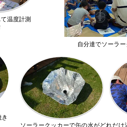
れて温度計測
備
​自分達でソーラ
焼き
​ソーラークッカーで缶の水がどれだけ